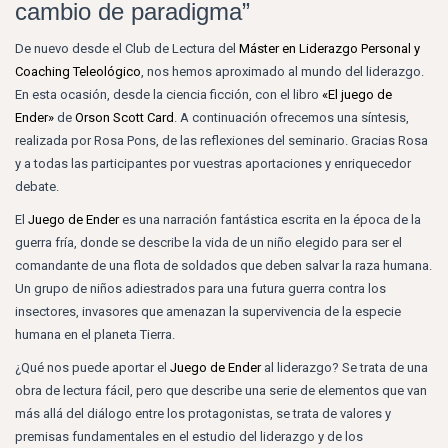
cambio de paradigma”
De nuevo desde el Club de Lectura del
Máster en Liderazgo Personal y
Coaching Teleológico
, nos hemos aproximado al mundo del liderazgo.
En esta ocasión, desde la ciencia ficción, con el libro
«El juego de
Ender»
de
Orson Scott Card
. A continuación ofrecemos una síntesis,
realizada por Rosa Pons, de las reflexiones del seminario. Gracias Rosa
y a todas las participantes por vuestras aportaciones y enriquecedor
debate.
El
Juego de Ender
es una narración fantástica escrita en la época de la
guerra fría, donde se describe la vida de un niño elegido para ser el
comandante de una flota de soldados que deben salvar la raza humana.
Un grupo de niños adiestrados para una futura guerra contra los
insectores, invasores que amenazan la supervivencia de la especie
humana en el planeta Tierra.
¿Qué nos puede aportar el
Juego de Ender
al liderazgo? Se trata de una
obra de lectura fácil, pero que describe una serie de elementos que van
más allá del diálogo entre los protagonistas, se trata de valores y
premisas fundamentales en el estudio del liderazgo y de los